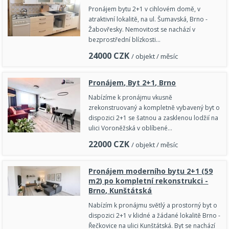
Pronájem bytu 2+1 v cihlovém domě, v
atraktivní lokalitě, na ul. Šumavská, Brno -
Žabovřesky. Nemovitost se nachází v
bezprostřední blízkosti…
24000
CZK
/ objekt / měsíc
Pronájem, Byt 2+1, Brno
Nabízíme k pronájmu vkusně
zrekonstruovaný a kompletně vybavený byt o
dispozici 2+1 se šatnou a zasklenou lodžií na
ulici Voroněžská v oblíbené…
22000
CZK
/ objekt / měsíc
Pronájem moderního bytu 2+1 (59
m2) po kompletní rekonstrukci -
Brno, Kunštátská
Nabízím k pronájmu světlý a prostorný byt o
dispozici 2+1 v klidné a žádané lokalitě Brno -
Řečkovice na ulici Kunštátská. Byt se nachází