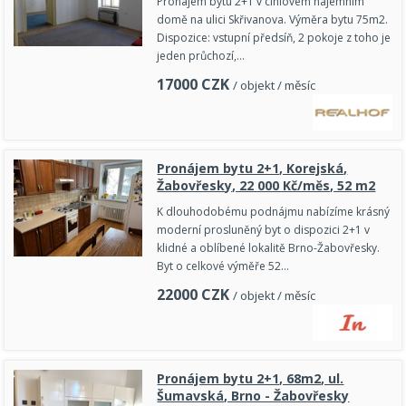
Pronájem bytu 2+1 v cihlovém nájemním
domě na ulici Skřivanova. Výměra bytu 75m2.
Dispozice: vstupní předsíň, 2 pokoje z toho je
jeden průchozí,…
17000
CZK
/ objekt / měsíc
Pronájem bytu 2+1, Korejská,
Žabovřesky, 22 000 Kč/měs, 52 m2
K dlouhodobému podnájmu nabízíme krásný
moderní prosluněný byt o dispozici 2+1 v
klidné a oblíbené lokalitě Brno-Žabovřesky.
Byt o celkové výměře 52…
22000
CZK
/ objekt / měsíc
Pronájem bytu 2+1, 68m2, ul.
Šumavská, Brno - Žabovřesky