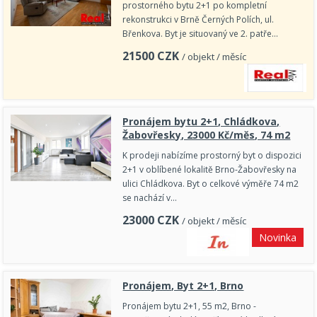
prostorného bytu 2+1 po kompletní
rekonstrukci v Brně Černých Polích, ul.
Břenkova. Byt je situovaný ve 2. patře…
21500
CZK
/ objekt / měsíc
Pronájem bytu 2+1, Chládkova,
Žabovřesky, 23000 Kč/měs, 74 m2
K prodeji nabízíme prostorný byt o dispozici
2+1 v oblíbené lokalitě Brno-Žabovřesky na
ulici Chládkova. Byt o celkové výměře 74 m2
se nachází v…
23000
CZK
/ objekt / měsíc
Novinka
Pronájem, Byt 2+1, Brno
Pronájem bytu 2+1, 55 m2, Brno -