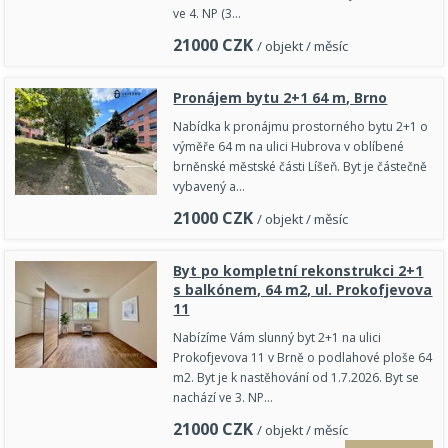
ve 4. NP (3…
21000
CZK
/ objekt / měsíc
Pronájem bytu 2+1 64 m, Brno
Nabídka k pronájmu prostorného bytu 2+1 o
výměře 64 m na ulici Hubrova v oblíbené
brněnské městské části Líšeň. Byt je částečně
vybavený a…
21000
CZK
/ objekt / měsíc
Byt po kompletní rekonstrukci 2+1
s balkónem, 64 m2, ul. Prokofjevova
11
Nabízíme Vám slunný byt 2+1 na ulici
Prokofjevova 11 v Brně o podlahové ploše 64
m2. Byt je k nastěhování od 1.7.2026. Byt se
nachází ve 3. NP…
21000
CZK
/ objekt / měsíc