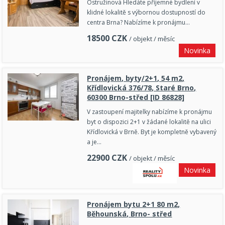
Ostružinová Hledáte příjemné bydlení v
klidné lokalitě s výbornou dostupností do
centra Brna? Nabízíme k pronájmu…
18500
CZK
/ objekt / měsíc
Novinka
Pronájem, byty/2+1, 54 m2,
Křídlovická 376/78, Staré Brno,
60300 Brno-střed [ID 86828]
V zastoupení majitelky nabízíme k pronájmu
byt o dispozici 2+1 v žádané lokalitě na ulici
Křídlovická v Brně. Byt je kompletně vybavený
a je…
22900
CZK
/ objekt / měsíc
Novinka
Pronájem bytu 2+1 80 m2,
Běhounská, Brno- střed