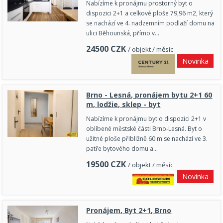
Nabízíme k pronájmu prostorný byt o
dispozici 2+1 a celkové ploše 79,96 m2, který
se nachází ve 4. nadzemním podlaží domu na
ulici Běhounská, přímo v…
24500
CZK
/ objekt / měsíc
Novinka
Brno - Lesná, pronájem bytu 2+1 60
m, lodžie, sklep - byt
Nabízíme k pronájmu byt o dispozici 2+1 v
oblíbené městské části Brno-Lesná. Byt o
užitné ploše přibližně 60 m se nachází ve 3.
patře bytového domu a…
19500
CZK
/ objekt / měsíc
Novinka
Pronájem, Byt 2+1, Brno