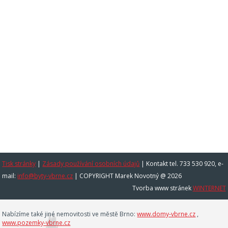
Tisk stránky
|
Zásady používání osobních údajů
|
Kontakt tel. 733 530 920, e-
mail:
info@byty-vbrne.cz
| COPYRIGHT Marek Novotný @ 2026
Tvorba www stránek
WINTERNET
Nabízíme také jiné nemovitosti ve městě Brno:
www.domy-vbrne.cz
,
www.pozemky-vbrne.cz