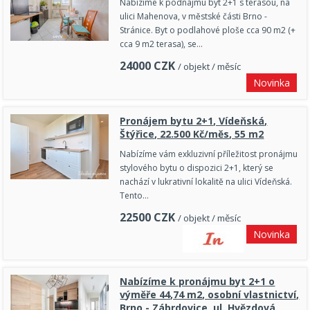
Nabízíme k podnájmu byt 2+1 s terasou, na
ulici Mahenova, v městské části Brno -
Stránice. Byt o podlahové ploše cca 90 m2 (+
cca 9 m2 terasa), se…
24000
CZK
/ objekt / měsíc
Novinka
Pronájem bytu 2+1, Vídeňská,
Štýřice, 22.500 Kč/měs, 55 m2
Nabízíme vám exkluzivní příležitost pronájmu
stylového bytu o dispozici 2+1, který se
nachází v lukrativní lokalitě na ulici Vídeňská.
Tento…
22500
CZK
/ objekt / měsíc
Novinka
Nabízíme k pronájmu byt 2+1 o
výměře 44,74 m2, osobní vlastnictví,
Brno - Zábrdovice, ul. Hvězdová.