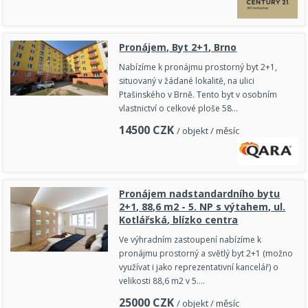
Pronájem, Byt 2+1, Brno
Nabízíme k pronájmu prostorný byt 2+1,
situovaný v žádané lokalitě, na ulici
Ptašinského v Brně. Tento byt v osobním
vlastnictví o celkové ploše 58…
14500
CZK
/ objekt / měsíc
Pronájem nadstandardního bytu
2+1, 88,6 m2 - 5. NP s výtahem, ul.
Kotlářská, blízko centra
Ve výhradním zastoupení nabízíme k
pronájmu prostorný a světlý byt 2+1 (možno
využívat i jako reprezentativní kancelář) o
velikosti 88,6 m2 v 5.…
25000
CZK
/ objekt / měsíc