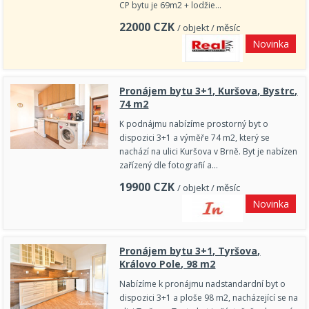
CP bytu je 69m2 + lodžie…
22000
CZK
/ objekt / měsíc
Novinka
Pronájem bytu 3+1, Kuršova, Bystrc,
74 m2
K podnájmu nabízíme prostorný byt o
dispozici 3+1 a výměře 74 m2, který se
nachází na ulici Kuršova v Brně. Byt je nabízen
zařízený dle fotografií a…
19900
CZK
/ objekt / měsíc
Novinka
Pronájem bytu 3+1, Tyršova,
Královo Pole, 98 m2
Nabízíme k pronájmu nadstandardní byt o
dispozici 3+1 a ploše 98 m2, nacházející se na