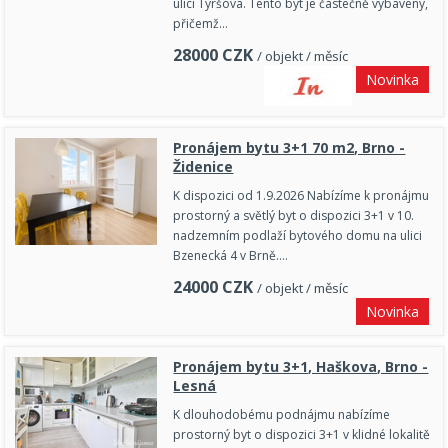
ulici Tyršova. Tento byt je částečně vybavený,
přičemž…
28000
CZK
/ objekt / měsíc
Novinka
Pronájem bytu 3+1 70 m2, Brno -
Židenice
K dispozici od 1.9.2026 Nabízíme k pronájmu
prostorný a světlý byt o dispozici 3+1 v 10.
nadzemním podlaží bytového domu na ulici
Bzenecká 4 v Brně.…
24000
CZK
/ objekt / měsíc
Novinka
Pronájem bytu 3+1, Haškova, Brno -
Lesná
K dlouhodobému podnájmu nabízíme
prostorný byt o dispozici 3+1 v klidné lokalitě