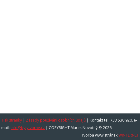
Tisk stránky
|
Zásady používání osobních údajů
|
Kontakt tel. 733 530 920, e-
mail:
info@byty-vbrne.cz
| COPYRIGHT Marek Novotný @ 2026
Tvorba www stránek
WINTERNET