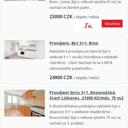
Brno - Lesná. Byt o celkové výměře 67 m2 se
nachází ve čtvrtém patře…
23000
CZK
/ objekt / měsíc
Novinka
Pronájem, Byt 3+1, Brno
Nabízíme k pronájmu prostorný byt o
velikosti 3 + 1 na ulici Horníkova v městské
části Brno - Líšeň. Nachází se ve 2.NP/8.
udržovaného panelového…
24900
CZK
/ objekt / měsíc
Pronájem bytu 3+1, Bosonožská,
Starý Lískovec, 21000 Kč/měs, 75 m2
K dlouhodobému podnájmu nabízíme byt o
dispozici 3+1 v oblíbené lokalitě Brno -
Bosonožská. Byt o celkové výměře 75 m2 se
nachází ve 3. podlaží…