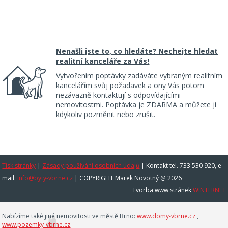
Nenašli jste to, co hledáte? Nechejte hledat
realitní kanceláře za Vás!
Vytvořením poptávky zadáváte vybraným realitním
kancelářím svůj požadavek a ony Vás potom
nezávazně kontaktují s odpovídajícími
nemovitostmi. Poptávka je ZDARMA a můžete ji
kdykoliv pozměnit nebo zrušit.
Tisk stránky
|
Zásady používání osobních údajů
|
Kontakt tel. 733 530 920, e-
mail:
info@byty-vbrne.cz
| COPYRIGHT Marek Novotný @ 2026
Tvorba www stránek
WINTERNET
Nabízíme také jiné nemovitosti ve městě Brno:
www.domy-vbrne.cz
,
www.pozemky-vbrne.cz