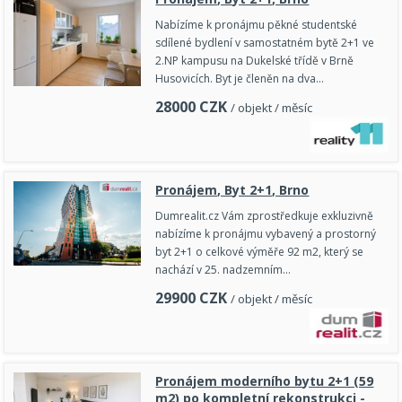
Nabízíme k pronájmu pěkné studentské
sdílené bydlení v samostatném bytě 2+1 ve
2.NP kampusu na Dukelské třídě v Brně
Husovicích. Byt je členěn na dva…
28000
CZK
/ objekt / měsíc
Pronájem, Byt 2+1, Brno
Dumrealit.cz Vám zprostředkuje exkluzivně
nabízíme k pronájmu vybavený a prostorný
byt 2+1 o celkové výměře 92 m2, který se
nachází v 25. nadzemním…
29900
CZK
/ objekt / měsíc
Pronájem moderního bytu 2+1 (59
m2) po kompletní rekonstrukci -