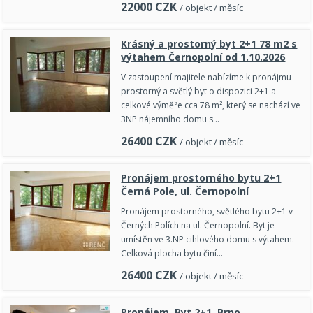
22000
CZK
/ objekt / měsíc
Krásný a prostorný byt 2+1 78 m2 s
výtahem Černopolní od 1.10.2026
V zastoupení majitele nabízíme k pronájmu
prostorný a světlý byt o dispozici 2+1 a
celkové výměře cca 78 m², který se nachází ve
3NP nájemního domu s…
26400
CZK
/ objekt / měsíc
Pronájem prostorného bytu 2+1
Černá Pole, ul. Černopolní
Pronájem prostorného, světlého bytu 2+1 v
Černých Polích na ul. Černopolní. Byt je
umístěn ve 3.NP cihlového domu s výtahem.
Celková plocha bytu činí…
26400
CZK
/ objekt / měsíc
Pronájem, Byt 2+1, Brno