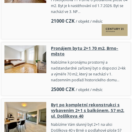
m2. Byt je k nastěhování od 1.7.2026. Byt se
nachází ve 3. NP…
21000
CZK
/ objekt / měsíc
Pronájem bytu 2+1 70 m2, Brno-
město
Nabízíme k pronájmu prostorný a
nadstandardně zařízený byt o dispozici 2+kk
a výměře 70 m2, který se nachází v 1.
nadzemním podlaží historického domu…
25000
CZK
/ objekt / měsíc
Byt po kompletní rekonstrukci s
vybavením 2+1 s balkónem, 57 m2,
ul. Došlíkova 40
Nabízíme Vám slunný byt 2+1 na ulici
Došlíkova 40 v Brně o podlahové ploše 57