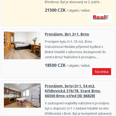
Břenkova. Byt je situovaný ve 2. patře…
21500
CZK
/ objekt / měsíc
Pronájem, Byt 2+1, Brno
Pronájem bytu 2+1, 55 m2, Brno -
Ostružinová Hledáte příjemné bydlení v
klidné lokalitě s výbornou dostupností do
centra Brna? Nabízíme k pronájmu…
18500
CZK
/ objekt / měsíc
Novinka
Pronájem, byty/2+1, 54 m2,
Křídlovická 376/78, Staré Brno,
60300 Brno-střed [ID 86828]
V zastoupení majitelky nabízíme k pronájmu
byt o dispozici 2+1 v žádané lokalitě na ulici
Křídlovická v Brně. Byt je kompletně vybavený