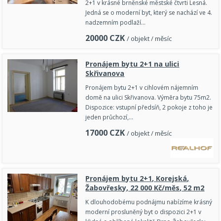
2+1 v krásné brněnské městské čtvrti Lesná.
Jedná se o moderní byt, který se nachází ve 4.
nadzemním podlaží…
20000
CZK
/ objekt / měsíc
Pronájem bytu 2+1 na ulici
Skřivanova
Pronájem bytu 2+1 v cihlovém nájemním
domě na ulici Skřivanova. Výměra bytu 75m2.
Dispozice: vstupní předsíň, 2 pokoje z toho je
jeden průchozí,…
17000
CZK
/ objekt / měsíc
Pronájem bytu 2+1, Korejská,
Žabovřesky, 22 000 Kč/měs, 52 m2
K dlouhodobému podnájmu nabízíme krásný
moderní prosluněný byt o dispozici 2+1 v