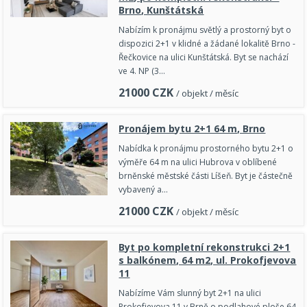
Brno, Kunštátská
Nabízím k pronájmu světlý a prostorný byt o
dispozici 2+1 v klidné a žádané lokalitě Brno -
Řečkovice na ulici Kunštátská. Byt se nachází
ve 4. NP (3…
21000
CZK
/ objekt / měsíc
Pronájem bytu 2+1 64 m, Brno
Nabídka k pronájmu prostorného bytu 2+1 o
výměře 64 m na ulici Hubrova v oblíbené
brněnské městské části Líšeň. Byt je částečně
vybavený a…
21000
CZK
/ objekt / měsíc
Byt po kompletní rekonstrukci 2+1
s balkónem, 64 m2, ul. Prokofjevova
11
Nabízíme Vám slunný byt 2+1 na ulici
Prokofjevova 11 v Brně o podlahové ploše 64