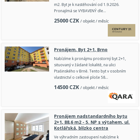
m2. Byt je k nastěhování od 1.9.2026.
Pronajímá se VYBAVENÝ dle…
25000
CZK
/ objekt / měsíc
Pronájem, Byt 2+1, Brno
Nabízíme k pronájmu prostorný byt 2+1,
situovaný v žádané lokalitě, na ulici
Ptašinského v Brně. Tento byt v osobním
vlastnictví o celkové ploše 58…
14500
CZK
/ objekt / měsíc
Pronájem nadstandardního bytu
2+1, 88,6 m2 - 5. NP s výtahem, ul.
Kotlářská, blízko centra
Ve výhradním zastoupení nabízíme k