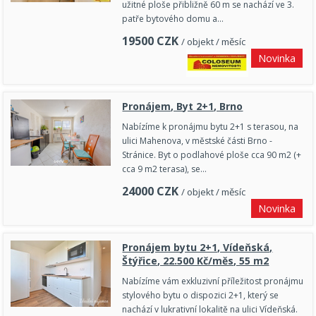
užitné ploše přibližně 60 m se nachází ve 3.
patře bytového domu a…
19500
CZK
/ objekt / měsíc
Novinka
Pronájem, Byt 2+1, Brno
Nabízíme k pronájmu bytu 2+1 s terasou, na
ulici Mahenova, v městské části Brno -
Stránice. Byt o podlahové ploše cca 90 m2 (+
cca 9 m2 terasa), se…
24000
CZK
/ objekt / měsíc
Novinka
Pronájem bytu 2+1, Vídeňská,
Štýřice, 22.500 Kč/měs, 55 m2
Nabízíme vám exkluzivní příležitost pronájmu
stylového bytu o dispozici 2+1, který se
nachází v lukrativní lokalitě na ulici Vídeňská.