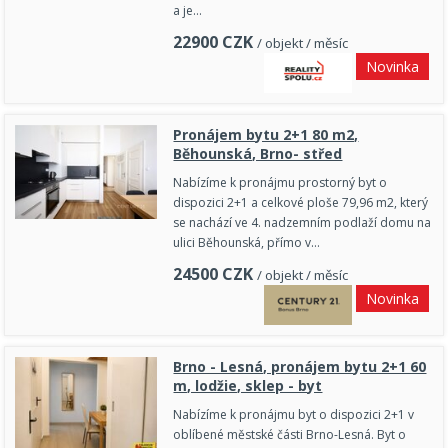
a je…
22900
CZK
/ objekt / měsíc
Novinka
Pronájem bytu 2+1 80 m2,
Běhounská, Brno- střed
Nabízíme k pronájmu prostorný byt o
dispozici 2+1 a celkové ploše 79,96 m2, který
se nachází ve 4. nadzemním podlaží domu na
ulici Běhounská, přímo v…
24500
CZK
/ objekt / měsíc
Novinka
Brno - Lesná, pronájem bytu 2+1 60
m, lodžie, sklep - byt
Nabízíme k pronájmu byt o dispozici 2+1 v
oblíbené městské části Brno-Lesná. Byt o