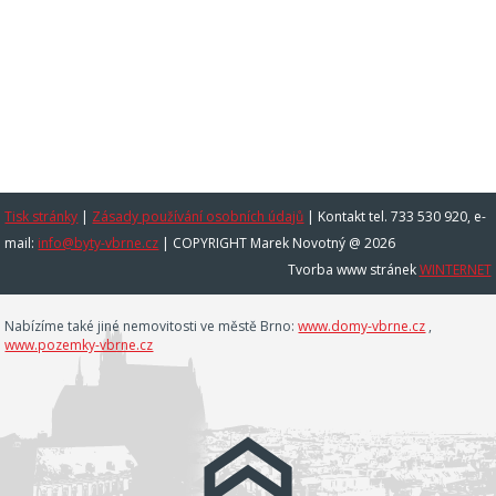
Tisk stránky
|
Zásady používání osobních údajů
|
Kontakt tel. 733 530 920, e-
mail:
info@byty-vbrne.cz
| COPYRIGHT Marek Novotný @ 2026
Tvorba www stránek
WINTERNET
Nabízíme také jiné nemovitosti ve městě Brno:
www.domy-vbrne.cz
,
www.pozemky-vbrne.cz