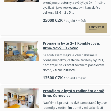
pronájmu prostorný a světlý byt 2+1 (možno
využívat i jako reprezentativní kancelář) o
velikosti 88,6 m2 v 5.…
25000
CZK
/ objekt / měsíc
Pronájem bytu 2+1 Koniklecova,
Brno-Nový Lískovec
Se souhlasem majitele Vám nabízíme k
pronájmu pěkný, částečně zařízený byt 2+1,
nacházející se v revitalizovaném panelovém
domě, v těsné blízkosti…
13500
CZK
/ objekt / měsíc
Pronájem 2 bytů v rodinném domě
Brno, Černovice
Nabízíme k pronájmu dvě samostatné bytové
jednotky v rodinném domě v městské části