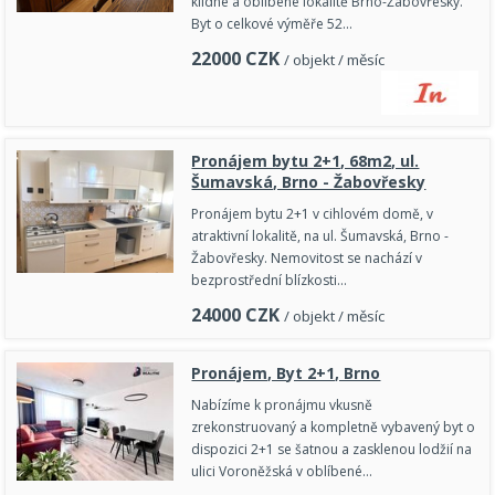
klidné a oblíbené lokalitě Brno-Žabovřesky.
Byt o celkové výměře 52…
22000
CZK
/ objekt / měsíc
Pronájem bytu 2+1, 68m2, ul.
Šumavská, Brno - Žabovřesky
Pronájem bytu 2+1 v cihlovém domě, v
atraktivní lokalitě, na ul. Šumavská, Brno -
Žabovřesky. Nemovitost se nachází v
bezprostřední blízkosti…
24000
CZK
/ objekt / měsíc
Pronájem, Byt 2+1, Brno
Nabízíme k pronájmu vkusně
zrekonstruovaný a kompletně vybavený byt o
dispozici 2+1 se šatnou a zasklenou lodžií na
ulici Voroněžská v oblíbené…