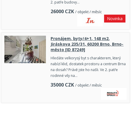
2. patře budovy…
26000
CZK
/ objekt / měsíc
Novinka
Pronájem, byty/4+1, 148 m2,
Jiráskova 235/31, 60200 Brno, Brno-
město [ID 87249]
Hledáte velkorysý byt s charakterem, který
nabízí klid, dostatek prostoru a centrum Brna
na dosah? Právě jste ho našli. Ve 2. patře
rodinné vily na…
35000
CZK
/ objekt / měsíc