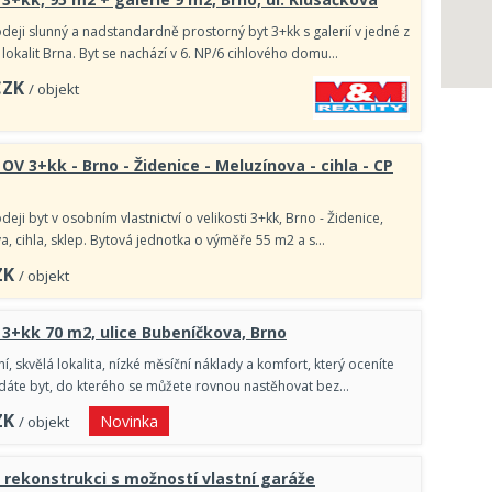
deji slunný a nadstandardně prostorný byt 3+kk s galerií v jedné z
 lokalit Brna. Byt se nachází v 6. NP/6 cihlového domu…
CZK
/ objekt
OV 3+kk - Brno - Židenice - Meluzínova - cihla - CP
eji byt v osobním vlastnictví o velikosti 3+kk, Brno - Židenice,
va, cihla, sklep. Bytová jednotka o výměře 55 m2 a s…
ZK
/ objekt
 3+kk 70 m2, ulice Bubeníčkova, Brno
, skvělá lokalita, nízké měsíční náklady a komfort, který oceníte
dáte byt, do kterého se můžete rovnou nastěhovat bez…
ZK
Novinka
/ objekt
 rekonstrukci s možností vlastní garáže