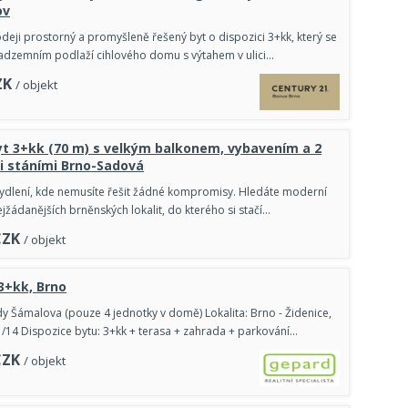
ov
deji prostorný a promyšleně řešený byt o dispozici 3+kk, který se
nadzemním podlaží cihlového domu s výtahem v ulici…
ZK
/ objekt
t 3+kk (70 m) s velkým balkonem, vybavením a 2
i stáními Brno-Sadová
bydlení, kde nemusíte řešit žádné kompromisy. Hledáte moderní
ejžádanějších brněnských lokalit, do kterého si stačí…
CZK
/ objekt
 3+kk, Brno
dy Šámalova (pouze 4 jednotky v domě) Lokalita: Brno - Židenice,
14 Dispozice bytu: 3+kk + terasa + zahrada + parkování…
CZK
/ objekt