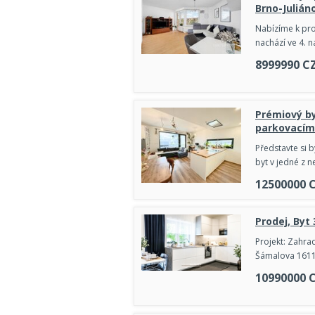
Brno-Julián
Nabízíme k pro
nachází ve 4. 
8999990
C
Prémiový by
parkovacím
Představte si 
byt v jedné z n
12500000
Prodej, Byt
Projekt: Zahra
Šámalova 1611/
10990000