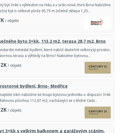
ý byt 3+kk s výhledem na řeku a v srdci nové čtvrti Brna Nabízíme
mečný byt o celkové ploše 65,75 m (včetně sklepa 1,25…
ZK
/ objekt
mečného bytu 3+kk, 113,2 m2, terasa 28,7 m2, Brno
ndardní městské bydlení, které nabízí skutečně velkorysý prostor,
stornou terasu a výhledy na Brno? Nabízíme bytovou…
CZK
/ objekt
rostorné bydlení, Brno- Modřice
ajitele Vám nabízíme ke koupi bytovou jednotku o dispozici 3+kk
lahovou plochou 112,67 m2, nacházející se v klidné části…
CZK
/ objekt
byt 3+kk s velkým balkonem a garážovým stáním,