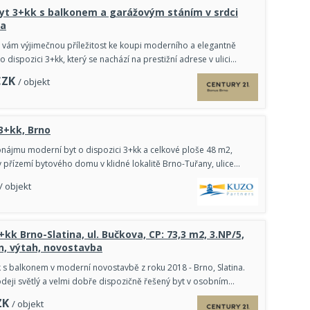
byt 3+kk s balkonem a garážovým stáním v srdci
na
vám výjimečnou příležitost ke koupi moderního a elegantně
 dispozici 3+kk, který se nachází na prestižní adrese v ulici…
CZK
/ objekt
 3+kk, Brno
nájmu moderní byt o dispozici 3+kk a celkové ploše 48 m2,
 v přízemí bytového domu v klidné lokalitě Brno-Tuřany, ulice…
/ objekt
kk Brno-Slatina, ul. Bučkova, CP: 73,3 m2, 3.NP/5,
on, výtah, novostavba
k s balkonem v moderní novostavbě z roku 2018 - Brno, Slatina.
deji světlý a velmi dobře dispozičně řešený byt v osobním…
ZK
/ objekt