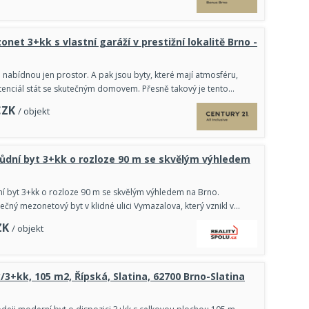
net 3+kk s vlastní garáží v prestižní lokalitě Brno -
é nabídnou jen prostor. A pak jsou byty, které mají atmosféru,
tenciál stát se skutečným domovem. Přesně takový je tento…
CZK
/ objekt
ůdní byt 3+kk o rozloze 90 m se skvělým výhledem
í byt 3+kk o rozloze 90 m se skvělým výhledem na Brno.
ečný mezonetový byt v klidné ulici Vymazalova, který vznikl v…
ZK
/ objekt
y/3+kk, 105 m2, Řípská, Slatina, 62700 Brno-Slatina