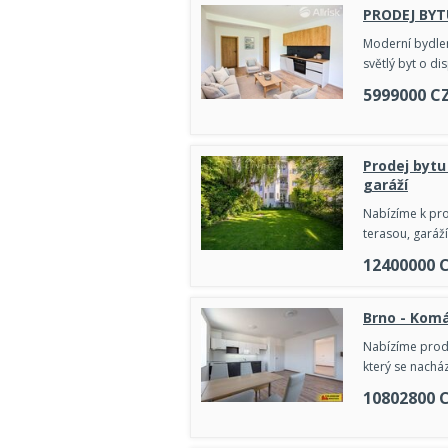
PRODEJ BYT
Moderní bydle
světlý byt o di
5999000
C
Prodej bytu
garáží
Nabízíme k pro
terasou, garáží
12400000
Brno - Komá
Nabízíme prode
který se nachá
10802800