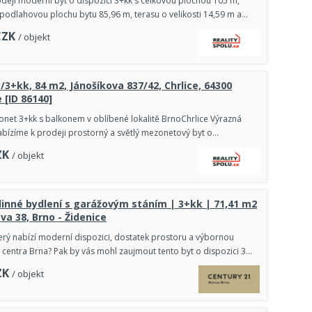
deji moderní byt o dispozici 3+kk s celkovou plochou 105 m,
 podlahovou plochu bytu 85,96 m, terasu o velikosti 14,59 m a…
CZK
/ objekt
y/3+kk, 84 m2, Jánošíkova 837/42, Chrlice, 64300
 [ID 86140]
net 3+kk s balkonem v oblíbené lokalitě BrnoChrlice Výrazná
bízíme k prodeji prostorný a světlý mezonetový byt o…
ZK
/ objekt
inné bydlení s garážovým stáním | 3+kk | 71,41 m2
va 38, Brno - Židenice
terý nabízí moderní dispozici, dostatek prostoru a výbornou
centra Brna? Pak by vás mohl zaujmout tento byt o dispozici 3…
ZK
/ objekt