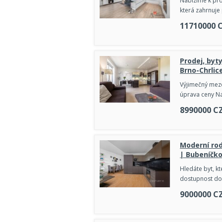
Nabízíme k pro
která zahrnuje
11710000
Prodej, byt
Brno-Chrlice
Výjimečný mezo
úprava ceny Na
8990000
C
Moderní rod
| Bubeníčko
Hledáte byt, k
dostupnost do 
9000000
C