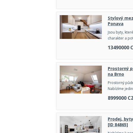
Stylový mezo
Ponava
Jsou byty, kter
charakter a po
13490000
Prostorný p
na Brno
Prostorný půdn
Nabízíme jedin
8999000
C
Prodej, byt
[ID 84865]