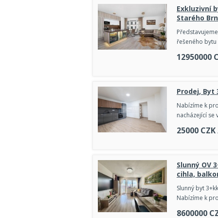
Exkluzivní 
Starého Br
Představujeme 
řešeného bytu o
12950000
Prodej, Byt
Nabízíme k pro
nacházející se
25000
CZK
Slunný OV 3+
cihla, balk
Slunný byt 3+k
Nabízíme k pro
8600000
C