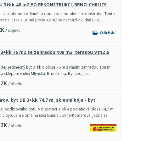
U 3+kk 48 m2 PO REKONSTRUKCI, BRNO-CHRLICE
ní v soukromí rodinného domu po kompletní rekonstrukci. Tento
spozici 3+kk a užitné ploše 48 m2 se nachází v klidné ulici…
ZK
/ objekt
 3+kk 76 m2 se zahradou 108 m2, terasou 9 m2 a
deji jedinečný byt 3+kk o ploše 76 m s vlastní zahradou 108 m,
 a sklepem v ulici Mlýnská, BrnoTrnitá. Byt spojuje…
CZK
/ objekt
rov, byt DB 3+kk 74,7 m, sklepní kóje - byt
j podkrovního bytu o dispozici 3+kk a podlahové ploše 74,7 m,
zí v bytovém domě na ulici Slunná v Brně-Komárově. Jedná se…
CZK
/ objekt