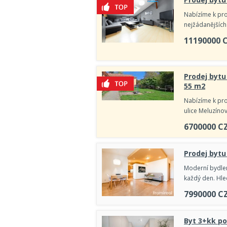
Nabízíme k pro
nejžádanějších
11190000
Prodej bytu 
55 m2
Nabízíme k prod
ulice Meluzíno
6700000
C
Prodej bytu
Moderní bydlení
každý den. Hle
7990000
C
Byt 3+kk po