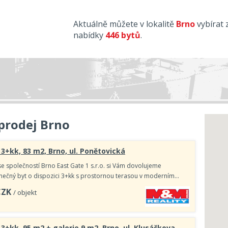
Aktuálně můžete v lokalitě
Brno
vybírat 
nabídky
446 bytů
.
prodej Brno
 3+kk, 83 m2, Brno, ul. Ponětovická
se společností Brno East Gate 1 s.r.o. si Vám dovolujeme
nečný byt o dispozici 3+kk s prostornou terasou v moderním…
CZK
/ objekt
 3+kk, 95 m2 + galerie 9 m2, Brno, ul. Klusáčkova