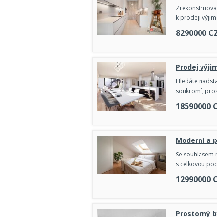
Zrekonstruovan
k prodeji výji
8290000
C
Prodej výji
Hledáte nadsta
soukromí, pro
18590000
Moderní a p
Se souhlasem m
s celkovou pod
12990000
Prostorný 