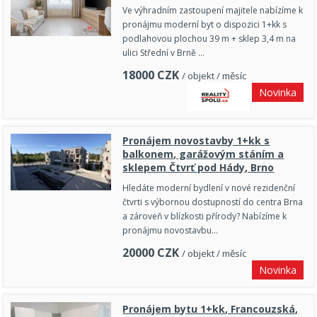
Ve výhradním zastoupení majitele nabízíme k
pronájmu moderní byt o dispozici 1+kk s
podlahovou plochou 39 m + sklep 3,4 m na
ulici Střední v Brně …
18000
CZK
/ objekt / měsíc
Novinka
Pronájem novostavby 1+kk s
balkonem, garážovým stáním a
sklepem Čtvrť pod Hády, Brno
Hledáte moderní bydlení v nové rezidenční
čtvrti s výbornou dostupností do centra Brna
a zároveň v blízkosti přírody? Nabízíme k
pronájmu novostavbu…
20000
CZK
/ objekt / měsíc
Novinka
Pronájem bytu 1+kk, Francouzská,