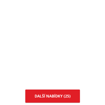
DALŠÍ NABÍDKY (
25
)