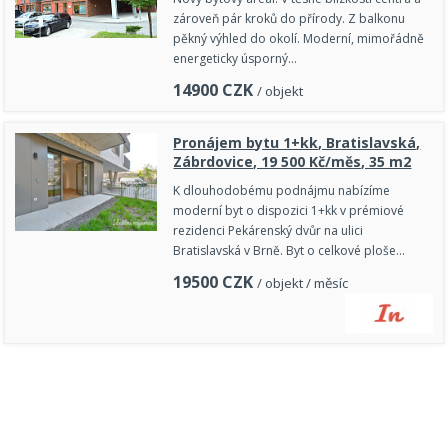
zároveň pár kroků do přírody. Z balkonu
pěkný výhled do okolí. Moderní, mimořádně
energeticky úsporný…
14900
CZK
/ objekt
Pronájem bytu 1+kk, Bratislavská,
Zábrdovice, 19 500 Kč/měs, 35 m2
K dlouhodobému podnájmu nabízíme
moderní byt o dispozici 1+kk v prémiové
rezidenci Pekárenský dvůr na ulici
Bratislavská v Brně. Byt o celkové ploše…
19500
CZK
/ objekt / měsíc