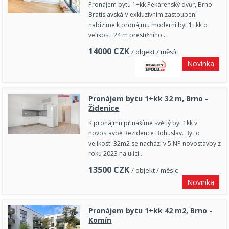
Pronájem bytu 1+kk Pekárenský dvůr, Brno
Bratislavská V exkluzivním zastoupení
nabízíme k pronájmu moderní byt 1+kk o
velikosti 24 m prestižního…
14000
CZK
/ objekt / měsíc
Novinka
Pronájem bytu 1+kk 32 m, Brno -
Židenice
K pronájmu přinášíme světlý byt 1kk v
novostavbě Rezidence Bohuslav. Byt o
velikosti 32m2 se nachází v 5.NP novostavby z
roku 2023 na ulici…
13500
CZK
/ objekt / měsíc
Novinka
Pronájem bytu 1+kk 42 m2, Brno -
Komín