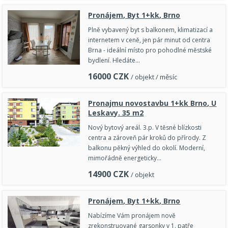
Pronájem, Byt 1+kk, Brno
Plně vybavený byt s balkonem, klimatizací a
internetem v ceně, jen pár minut od centra
Brna - ideální místo pro pohodlné městské
bydlení. Hledáte…
16000
CZK
/ objekt / měsíc
Pronajmu novostavbu 1+kk Brno, U
Leskavy. 35 m2
Nový bytový areál. 3.p. V těsné blízkosti
centra a zároveň pár kroků do přírody. Z
balkonu pěkný výhled do okolí. Moderní,
mimořádně energeticky…
14900
CZK
/ objekt
Pronájem, Byt 1+kk, Brno
Nabízíme Vám pronájem nově
zrekonstruované garsonky v 1. patře