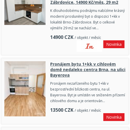
Zábrdovice, 14900 Kč/měs, 29 m2
K dlouhodobému podnájmu nabízíme krásný
moderní prosluněný byt o dispozici 1+kk v
lokalitě Brno-Zábrdovice. Byt o celkové
výměře 29 m2 se nachází ve…
14900
CZK
/ objekt / měsíc
Novinka
Pronájem bytu 1+kk v cihlovém
domě nedaleko centra Brna, na ulici
Bayerova
Pronájem nezařízeného bytu 1+kk v
bezprostřední blízkosti centra, na ul.
Bayerova. Byt je umístěn ve sníženém přízemí
cihlového domu a je orientován…
13500
CZK
/ objekt / měsíc
Novinka