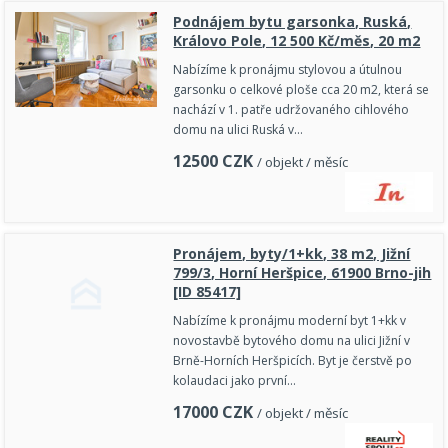
Podnájem bytu garsonka, Ruská,
Královo Pole, 12 500 Kč/měs, 20 m2
Nabízíme k pronájmu stylovou a útulnou
garsonku o celkové ploše cca 20 m2, která se
nachází v 1. patře udržovaného cihlového
domu na ulici Ruská v…
12500
CZK
/ objekt / měsíc
Pronájem, byty/1+kk, 38 m2, Jižní
799/3, Horní Heršpice, 61900 Brno-jih
[ID 85417]
Nabízíme k pronájmu moderní byt 1+kk v
novostavbě bytového domu na ulici Jižní v
Brně-Horních Heršpicích. Byt je čerstvě po
kolaudaci jako první…
17000
CZK
/ objekt / měsíc