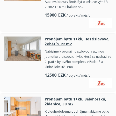
Auerswaldova v Brně. Byt o celkové výměře
29 m2 + 10 m2 balkon se…
15900
CZK
/ objekt / měsíc
Pronájem bytu 1+kk, Hostislavova,
Žebětín, 22 m2
Nabízíme k pronájmu stylovou a útulnou
jednotku o dispozici 1+kk, která se nachází ve
2. patře bytového komplexu v žádané a
klidné lokalitě Brno -…
12500
CZK
/ objekt / měsíc
Pronájem bytu 1+kk, Bělohorská,
Židenice, 38 m2
K dlouhodobému podnájmu nabízíme byt o