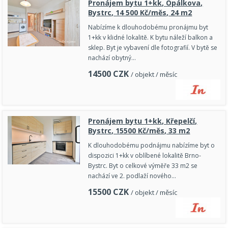
Pronájem bytu 1+kk, Opálkova,
Bystrc, 14 500 Kč/měs, 24 m2
Nabízíme k dlouhodobému pronájmu byt
1+kk v klidné lokalitě. K bytu náleží balkon a
sklep. Byt je vybavení dle fotografií. V bytě se
nachází obytný…
14500
CZK
/ objekt / měsíc
Pronájem bytu 1+kk, Křepelčí,
Bystrc, 15500 Kč/měs, 33 m2
K dlouhodobému podnájmu nabízíme byt o
dispozici 1+kk v oblíbené lokalitě Brno-
Bystrc. Byt o celkové výměře 33 m2 se
nachází ve 2. podlaží nového…
15500
CZK
/ objekt / měsíc