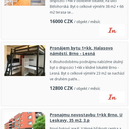
dispozici 1+kk v oblíbené lokalitě, na ulici
Bělohorská. Byt o celkové výměře 38 m2 + 66
m2 terasa se…
16000
CZK
/ objekt / měsíc
Pronájem bytu 1+kk, Halasovo
náměstí, Brno - Lesná
K dlouhodobému podnájmu nabízíme útulný
byt o dispozici 1+kk v klidné lokalitě Brno -
Lesná. Byt o celkové výměře 23 m2 se nachází
ve druhém patře…
12800
CZK
/ objekt / měsíc
Pronajmu novostavbu 1+kk Brno, U
Leskavy, 35 m2, 3.p
Nový bytový areál. V těsné blízkosti centra a