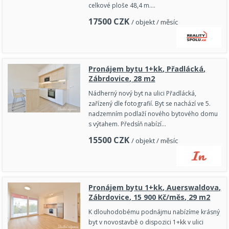
celkové ploše 48,4 m.…
17500
CZK
/ objekt / měsíc
Pronájem bytu 1+kk, Přadlácká,
Zábrdovice, 28 m2
Nádherný nový byt na ulici Přadlácká,
zařízený dle fotografií. Byt se nachází ve 5.
nadzemním podlaží nového bytového domu
s výtahem. Předsíň nabízí…
15500
CZK
/ objekt / měsíc
Pronájem bytu 1+kk, Auerswaldova,
Zábrdovice, 15 900 Kč/měs, 29 m2
K dlouhodobému podnájmu nabízíme krásný
byt v novostavbě o dispozici 1+kk v ulici