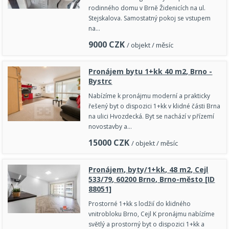
rodinného domu v Brně Židenicích na ul.
Stejskalova. Samostatný pokoj se vstupem
na…
9000
CZK
/ objekt / měsíc
Pronájem bytu 1+kk 40 m2, Brno -
Bystrc
Nabízíme k pronájmu moderní a prakticky
řešený byt o dispozici 1+kk v klidné části Brna
na ulici Hvozdecká. Byt se nachází v přízemí
novostavby a…
15000
CZK
/ objekt / měsíc
Pronájem, byty/1+kk, 48 m2, Cejl
533/79, 60200 Brno, Brno-město [ID
88051]
Prostorné 1+kk s lodžií do klidného
vnitrobloku Brno, Cejl K pronájmu nabízíme
světlý a prostorný byt o dispozici 1+kk a