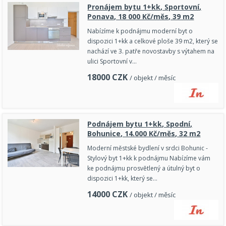
Pronájem bytu 1+kk, Sportovní,
Ponava, 18 000 Kč/měs, 39 m2
Nabízíme k podnájmu moderní byt o
dispozici 1+kk a celkové ploše 39 m2, který se
nachází ve 3. patře novostavby s výtahem na
ulici Sportovní v…
18000
CZK
/ objekt / měsíc
Podnájem bytu 1+kk, Spodní,
Bohunice, 14.000 Kč/měs, 32 m2
Moderní městské bydlení v srdci Bohunic -
Stylový byt 1+kk k podnájmu Nabízíme vám
ke podnájmu prosvětlený a útulný byt o
dispozici 1+kk, který se…
14000
CZK
/ objekt / měsíc