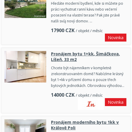
Hledáte moderní bydlení, kde si můžete po
práci vychutnat ranní kávu nebo večerní
posezení na vlastní terase? Pak jste právě
našli svůj nový domov. …
17900
CZK
/ objekt / měsíc
Novinka
Pronájem bytu 1+kk, Šimáčkova,
Líšeň, 33 m2
Chcete být nájemníkem v kompletně
zrekonstruovaném domě? Nabízíme krásný
byt 1+kk v přízemí domu o pouze třech
bytových jednotkách. Obrovskou výhodou…
14000
CZK
/ objekt / měsíc
Novinka
Pronájem moderního bytu 1kk v
Králově Poli