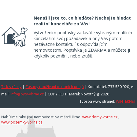
Nenašli jste to, co hledáte? Nechejte hledat
realitní kanceláře za Vás!
Vytvořením poptávky zadáváte vybraným realitním
kancelářím svůj požadavek a ony Vás potom
nezávazně kontaktují s odpovídajícími
nemovitostmi. Poptávka je ZDARMA a můžete ji
kdykoliv pozměnit nebo zrušit.
Tisk stránky
|
Zásady používání osobních údajů
|
Kontakt tel. 733 530 920, e-
mail:
info@byty-vbrne.cz
| COPYRIGHT Marek Novotný @ 2026
Tvorba www stránek
WINTERNET
Nabízíme také jiné nemovitosti ve městě Brno:
www.domy-vbrne.cz
,
www.pozemky-vbrne.cz