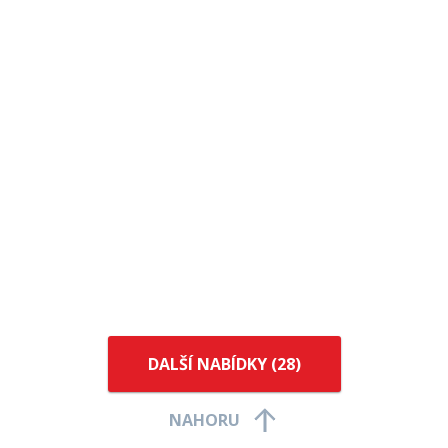
DALŠÍ NABÍDKY (
28
)
NAHORU