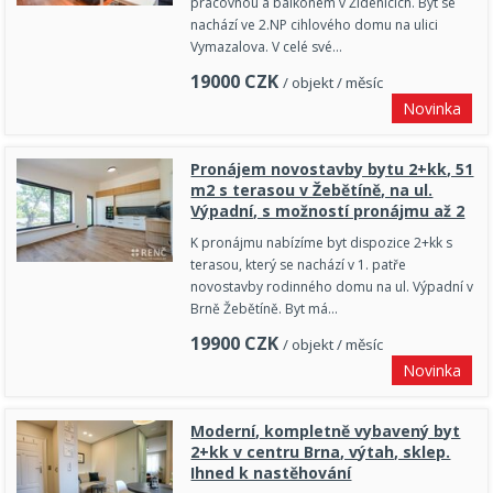
pracovnou a balkonem v Židenicích. Byt se
nachází ve 2.NP cihlového domu na ulici
Vymazalova. V celé své…
19000
CZK
/ objekt / měsíc
Novinka
Pronájem novostavby bytu 2+kk, 51
m2 s terasou v Žebětíně, na ul.
Výpadní, s možností pronájmu až 2
K pronájmu nabízíme byt dispozice 2+kk s
terasou, který se nachází v 1. patře
novostavby rodinného domu na ul. Výpadní v
Brně Žebětíně. Byt má…
19900
CZK
/ objekt / měsíc
Novinka
Moderní, kompletně vybavený byt
2+kk v centru Brna, výtah, sklep.
Ihned k nastěhování