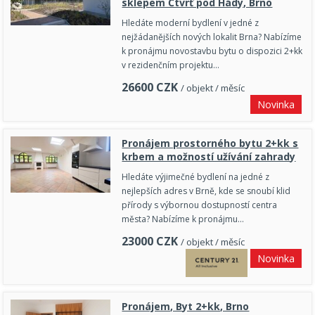
sklepem Čtvrť pod Hády, Brno
Hledáte moderní bydlení v jedné z
nejžádanějších nových lokalit Brna? Nabízíme
k pronájmu novostavbu bytu o dispozici 2+kk
v rezidenčním projektu…
26600
CZK
/ objekt / měsíc
Novinka
Pronájem prostorného bytu 2+kk s
krbem a možností užívání zahrady
Hledáte výjimečné bydlení na jedné z
nejlepších adres v Brně, kde se snoubí klid
přírody s výbornou dostupností centra
města? Nabízíme k pronájmu…
23000
CZK
/ objekt / měsíc
Novinka
Pronájem, Byt 2+kk, Brno