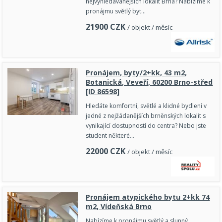
nejvyhledávanějších lokalit Brna? Nabízíme k
pronájmu světlý byt…
21900
CZK
/ objekt / měsíc
Pronájem, byty/2+kk, 43 m2,
Botanická, Veveří, 60200 Brno-střed
[ID 86598]
Hledáte komfortní, světlé a klidné bydlení v
jedné z nejžádanějších brněnských lokalit s
vynikající dostupností do centra? Nebo jste
student některé…
22000
CZK
/ objekt / měsíc
Pronájem atypického bytu 2+kk 74
m2, Vídeňská Brno
Nabízíme k pronájmu světlý a slunný