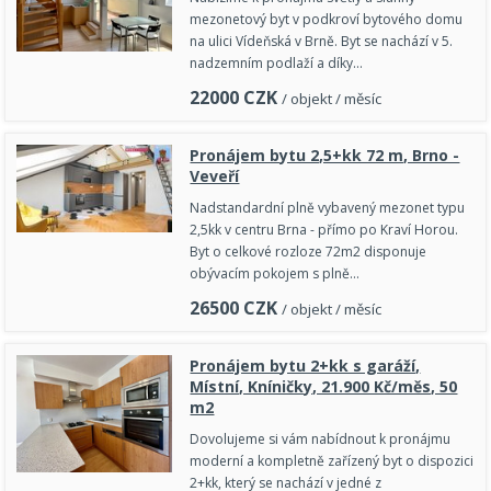
mezonetový byt v podkroví bytového domu
na ulici Vídeňská v Brně. Byt se nachází v 5.
nadzemním podlaží a díky…
22000
CZK
/ objekt / měsíc
Pronájem bytu 2,5+kk 72 m, Brno -
Veveří
Nadstandardní plně vybavený mezonet typu
2,5kk v centru Brna - přímo po Kraví Horou.
Byt o celkové rozloze 72m2 disponuje
obývacím pokojem s plně…
26500
CZK
/ objekt / měsíc
Pronájem bytu 2+kk s garáží,
Místní, Kníničky, 21.900 Kč/měs, 50
m2
Dovolujeme si vám nabídnout k pronájmu
moderní a kompletně zařízený byt o dispozici
2+kk, který se nachází v jedné z