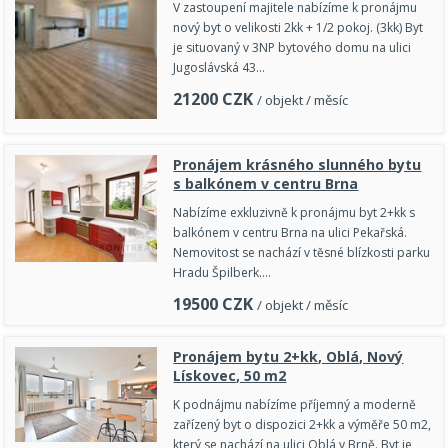
V zastoupení majitele nabízíme k pronájmu
nový byt o velikosti 2kk + 1/2 pokoj. (3kk) Byt
je situovaný v 3NP bytového domu na ulici
Jugoslávská 43…
21200
CZK
/ objekt / měsíc
Pronájem krásného slunného bytu
s balkónem v centru Brna
Nabízíme exkluzivně k pronájmu byt 2+kk s
balkónem v centru Brna na ulici Pekařská.
Nemovitost se nachází v těsné blízkosti parku
Hradu Špilberk.…
19500
CZK
/ objekt / měsíc
Pronájem bytu 2+kk, Oblá, Nový
Lískovec, 50 m2
K podnájmu nabízíme příjemný a moderně
zařízený byt o dispozici 2+kk a výměře 50 m2,
který se nachází na ulici Oblá v Brně. Byt je