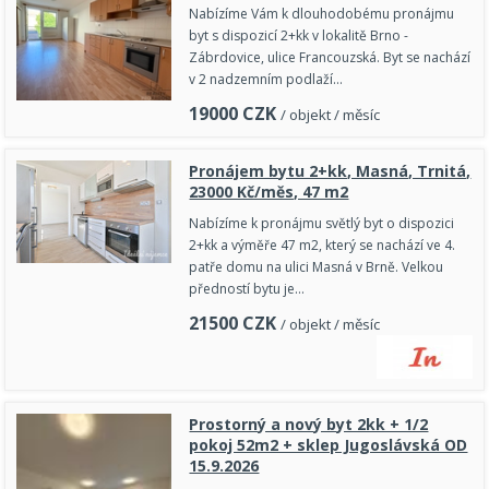
Nabízíme Vám k dlouhodobému pronájmu
byt s dispozicí 2+kk v lokalitě Brno -
Zábrdovice, ulice Francouzská. Byt se nachází
v 2 nadzemním podlaží…
19000
CZK
/ objekt / měsíc
Pronájem bytu 2+kk, Masná, Trnitá,
23000 Kč/měs, 47 m2
Nabízíme k pronájmu světlý byt o dispozici
2+kk a výměře 47 m2, který se nachází ve 4.
patře domu na ulici Masná v Brně. Velkou
předností bytu je…
21500
CZK
/ objekt / měsíc
Prostorný a nový byt 2kk + 1/2
pokoj 52m2 + sklep Jugoslávská OD
15.9.2026