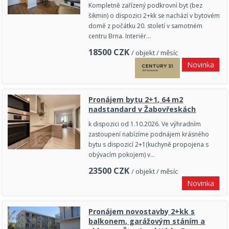
Kompletně zařízený podkrovní byt (bez
šikmin) o dispozici 2+kk se nachází v bytovém
domě z počátku 20. století v samotném
centru Brna. Interiér…
18500
CZK
/ objekt / měsíc
Novinka
Pronájem bytu 2+1, 64 m2
nadstandard v Žabovřeskách
k dispozici od 1.10.2026. Ve výhradním
zastoupení nabízíme podnájem krásného
bytu s dispozicí 2+1(kuchyně propojena s
obývacím pokojem) v…
23500
CZK
/ objekt / měsíc
Novinka
Pronájem novostavby 2+kk s
balkonem, garážovým stáním a