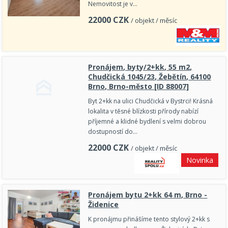
Nemovitost je v…
22000
CZK
/ objekt / měsíc
Pronájem, byty/2+kk, 55 m2,
Chudčická 1045/23, Žebětín, 64100
Brno, Brno-město [ID 88007]
Byt 2+kk na ulici Chudčická v Bystrci! Krásná
lokalita v těsné blízkosti přírody nabízí
příjemné a klidné bydlení s velmi dobrou
dostupností do…
22000
CZK
/ objekt / měsíc
Novinka
Pronájem bytu 2+kk 64 m, Brno -
Židenice
K pronájmu přinášíme tento stylový 2+kk s