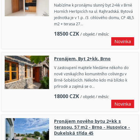
Nabízíme k pronájmu slunný byt 2+kk v Brně
Horních Heršpicích na ul. Rajhradská. Bytová
jednotka je v 1.p. /3. cihlového domu, CP 48,5
m2 + terasa 27…
18500
CZK
/ objekt / měsíc
Novinka
Pronájem, Byt 2+kk, Brno
V zastoupení majitele hledáme někoho do
nově vznikajícího komunitního colivingu v
Brně-Soběšicích. Někoho kdo má blízko k
přírodě a zajímá se o…
18000
CZK
/ objekt / měsíc
Novinka
Pronájem nového bytu 2+kk s
terasou, 57 m2 - Brno - Husovice -
Dukelská třída 45