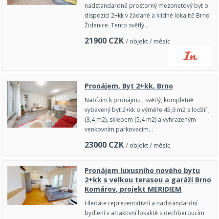
nadstandardně prostorný mezonetový byt o
dispozici 2+kk v žádané a klidné lokalitě Brno
Židenice. Tento světlý…
21900
CZK
/ objekt / měsíc
Pronájem, Byt 2+kk, Brno
Nabízím k pronájmu , světlý, kompletně
vybavený byt 2+kk o výměře 45,9 m2 s lodžií ,
(3,4 m2), sklepem (5,4 m2) a vyhrazeným
venkovním parkovacím…
23000
CZK
/ objekt / měsíc
Pronájem luxusního nového bytu
2+kk s velkou terasou a garáží Brno
Komárov, projekt MERIDIEM
Hledáte reprezentativní a nadstandardní
bydlení v atraktivní lokalitě s dechberoucím