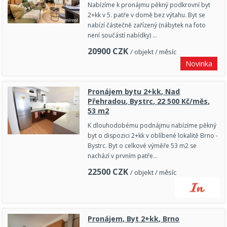
Nabízíme k pronájmu pěkný podkrovní byt
2+kk v 5. patře v domě bez výtahu. Byt se
nabízí částečně zařízený (nábytek na foto
není součástí nabídky) …
20900
CZK
/ objekt / měsíc
Novinka
Pronájem bytu 2+kk, Nad
Přehradou, Bystrc, 22 500 Kč/měs,
53 m2
K dlouhodobému podnájmu nabízíme pěkný
byt o dispozici 2+kk v oblíbené lokalitě Brno -
Bystrc. Byt o celkové výměře 53 m2 se
nachází v prvním patře…
22500
CZK
/ objekt / měsíc
Pronájem, Byt 2+kk, Brno