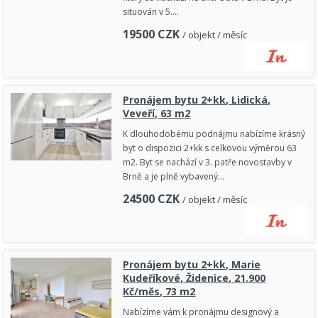
situován v 5.…
19500
CZK
/ objekt / měsíc
Pronájem bytu 2+kk, Lidická,
Veveří, 63 m2
K dlouhodobému podnájmu nabízíme krásný
byt o dispozici 2+kk s celkovou výměrou 63
m2. Byt se nachází v 3. patře novostavby v
Brně a je plně vybavený…
24500
CZK
/ objekt / měsíc
Pronájem bytu 2+kk, Marie
Kudeříkové, Židenice, 21.900
Kč/měs, 73 m2
Nabízíme vám k pronájmu designový a