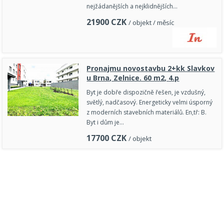
nejžádanějších a nejklidnějších…
21900
CZK
/ objekt / měsíc
Pronajmu novostavbu 2+kk Slavkov
u Brna, Zelnice. 60 m2, 4.p
Byt je dobře dispozičně řešen, je vzdušný,
světlý, nadčasový. Energeticky velmi úsporný
z moderních stavebních materiálů. En,tř: B.
Byt i dům je…
17700
CZK
/ objekt