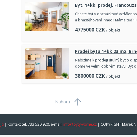
Byt, 1+kk, prodej, Francouz
Chcete byt v docházkové vzdálenos
a k nastěhování ihned? Máme teď 1+k
4775000
CZK
/ objekt
Prodej bytu 1+kk 23 m2, Brn
Nabízíme k prodeji útulný byt o dis
domě ve velmi dobrém stavu. Byt o 
3800000
CZK
/ objekt
Nahoru
jů
|
Kontakt tel. 733 530 920, e-mail:
info@byty-vbrne.cz
| COPYRIGHT Marek N