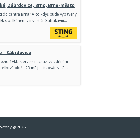
ská, Zábrdovice, Brno, Brno-město
ti do centra Brna? A co když bude vybavený
k s balkónem v investičně atraktivní…
o - Zábrdovice
pozici 1+kk, který se nachází ve zděném
celkové ploše 23 m2 je situován ve 2.…
ovotný @ 2026