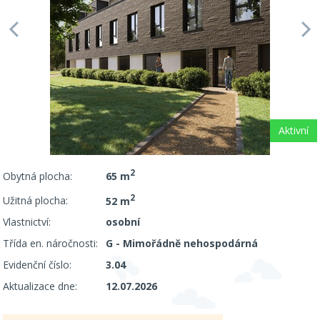
Aktivní
2
Obytná plocha:
65 m
2
Užitná plocha:
52 m
Vlastnictví:
osobní
Třída en. náročnosti:
G - Mimořádně nehospodárná
Evidenční číslo:
3.04
Aktualizace dne:
12.07.2026