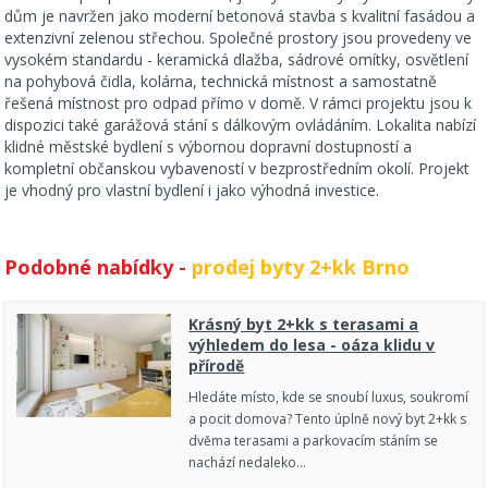
dům je navržen jako moderní betonová stavba s kvalitní fasádou a
extenzivní zelenou střechou. Společné prostory jsou provedeny ve
vysokém standardu - keramická dlažba, sádrové omítky, osvětlení
na pohybová čidla, kolárna, technická místnost a samostatně
řešená místnost pro odpad přímo v domě. V rámci projektu jsou k
dispozici také garážová stání s dálkovým ovládáním. Lokalita nabízí
klidné městské bydlení s výbornou dopravní dostupností a
kompletní občanskou vybaveností v bezprostředním okolí. Projekt
je vhodný pro vlastní bydlení i jako výhodná investice.
Podobné nabídky -
prodej byty 2+kk Brno
Krásný byt 2+kk s terasami a
výhledem do lesa - oáza klidu v
přírodě
Hledáte místo, kde se snoubí luxus, soukromí
a pocit domova? Tento úplně nový byt 2+kk s
dvěma terasami a parkovacím stáním se
nachází nedaleko…