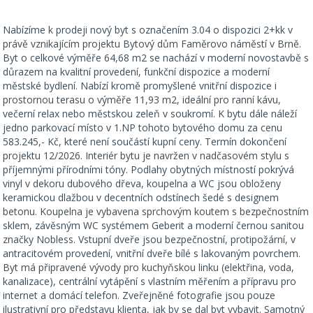
Nabízíme k prodeji nový byt s označením 3.04 o dispozici 2+kk v
právě vznikajícím projektu Bytový dům Faměrovo náměstí v Brně.
Byt o celkové výměře 64,68 m2 se nachází v moderní novostavbě s
důrazem na kvalitní provedení, funkční dispozice a moderní
městské bydlení. Nabízí kromě promyšlené vnitřní dispozice i
prostornou terasu o výměře 11,93 m2, ideální pro ranní kávu,
večerní relax nebo městskou zeleň v soukromí. K bytu dále náleží
jedno parkovací místo v 1.NP tohoto bytového domu za cenu
583.245,- Kč, které není součástí kupní ceny. Termín dokončení
projektu 12/2026. Interiér bytu je navržen v nadčasovém stylu s
příjemnými přírodními tóny. Podlahy obytných místností pokrývá
vinyl v dekoru dubového dřeva, koupelna a WC jsou obloženy
keramickou dlažbou v decentních odstínech šedé s designem
betonu. Koupelna je vybavena sprchovým koutem s bezpečnostním
sklem, závěsným WC systémem Geberit a moderní černou sanitou
značky Nobless. Vstupní dveře jsou bezpečnostní, protipožární, v
antracitovém provedení, vnitřní dveře bílé s lakovaným povrchem.
Byt má připravené vývody pro kuchyňskou linku (elektřina, voda,
kanalizace), centrální vytápění s vlastním měřením a přípravu pro
internet a domácí telefon. Zveřejněné fotografie jsou pouze
ilustrativní pro představu klienta, jak by se dal byt vybavit. Samotný