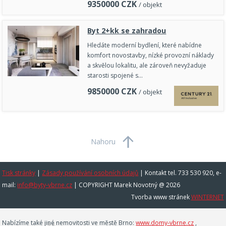
9350000
CZK
/ objekt
Byt 2+kk se zahradou
Hledáte moderní bydlení, které nabídne
komfort novostavby, nízké provozní náklady
a skvělou lokalitu, ale zároveň nevyžaduje
starosti spojené s…
9850000
CZK
/ objekt
Nahoru
Tisk stránky
|
Zásady používání osobních údajů
|
Kontakt tel. 733 530 920, e-
mail:
info@byty-vbrne.cz
| COPYRIGHT Marek Novotný @ 2026
Tvorba www stránek
WINTERNET
Nabízíme také jiné nemovitosti ve městě Brno:
www.domy-vbrne.cz
,