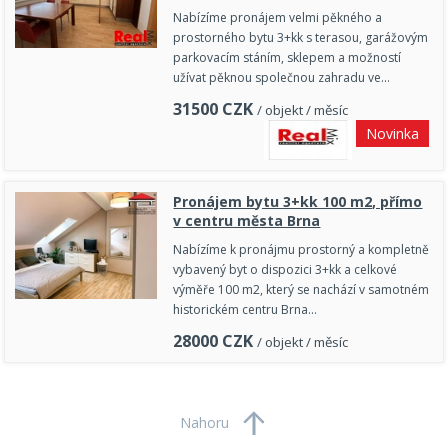
Nabízíme pronájem velmi pěkného a
prostorného bytu 3+kk s terasou, garážovým
parkovacím stáním, sklepem a možností
užívat pěknou společnou zahradu ve…
31500
CZK
/ objekt / měsíc
Novinka
Pronájem bytu 3+kk 100 m2, přímo
v centru města Brna
Nabízíme k pronájmu prostorný a kompletně
vybavený byt o dispozici 3+kk a celkové
výměře 100 m2, který se nachází v samotném
historickém centru Brna…
28000
CZK
/ objekt / měsíc
Nahoru