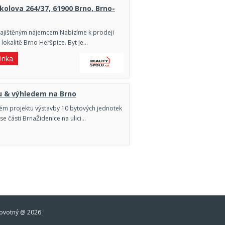
kolova 264/37, 61900 Brno, Brno-
ž zajištěným nájemcem Nabízíme k prodeji
 lokalitě Brno Heršpice. Byt je…
inka
u & výhledem na Brno
ém projektu výstavby 10 bytových jednotek
 se části BrnaŽidenice na ulici…
ovotný @ 2026