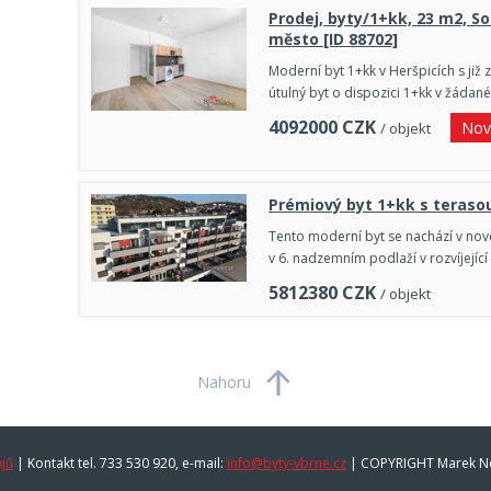
Prodej, byty/1+kk, 23 m2, So
město [ID 88702]
Moderní byt 1+kk v Heršpicích s ji
útulný byt o dispozici 1+kk v žádané
4092000
CZK
Nov
/ objekt
Prémiový byt 1+kk s teraso
Tento moderní byt se nachází v nov
v 6. nadzemním podlaží v rozvíjející
5812380
CZK
/ objekt
Nahoru
jů
|
Kontakt tel. 733 530 920, e-mail:
info@byty-vbrne.cz
| COPYRIGHT Marek N